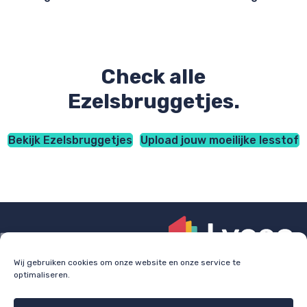
Check alle
Ezelsbruggetjes.
Bekijk Ezelsbruggetjes
Upload jouw moeilijke lesstof
Wij gebruiken cookies om onze website en onze service te
optimaliseren.
Check
lyceo.nl
voor bijles, huiswerkbegeleiding en