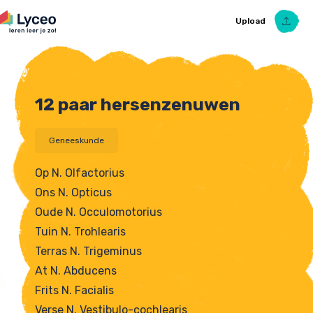
Upload
12 paar hersenzenuwen
Upload Ezelsbruggetje
Geneeskunde
Op N. Olfactorius
Ons N. Opticus
Oude N. Occulomotorius
Tuin N. Trohlearis
Terras N. Trigeminus
At N. Abducens
Frits N. Facialis
Verse N. Vestibulo-cochlearis