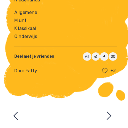
A lgemene
M unt
K lassikaal
O nderwijs
Deel met je vrienden
Door Fatty
+2
Ezelsbruggetjes
navigatie