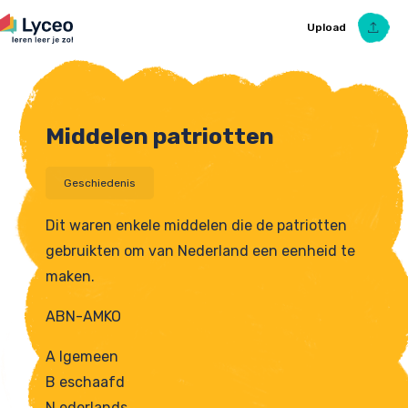
Upload
Middelen patriotten
Upload Ezelsbruggetje
Geschiedenis
Dit waren enkele middelen die de patriotten
gebruikten om van Nederland een eenheid te
maken.
ABN-AMKO
A lgemeen
B eschaafd
N ederlands