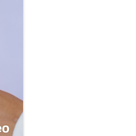
Geschiedenis
Grieks
Informatica
Latijn
Maatschappijleer
Muziek
Natuurkunde
Nederlands
Overig
Scheikunde
Spaans
Statistiek
Topografie
Wiskunde