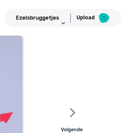
Upload
Ezelsbruggetjes
Aardrijkskunde
Upload Ezelsbruggetje
Basisschool
Bedrijfseconomie
Biologie
CKV
Duits
Economie
Engels
Frans
Geneeskunde
Volgende