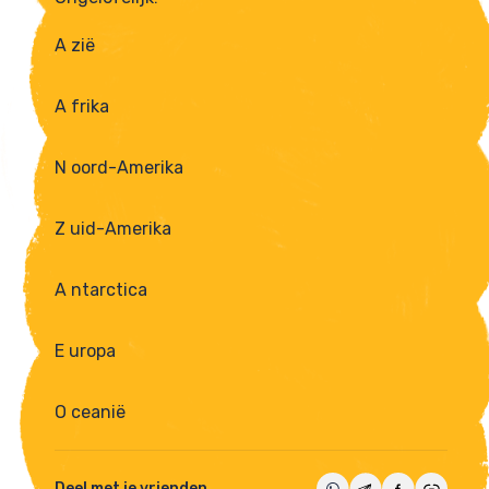
A zië
A frika
N oord-Amerika
Z uid-Amerika
A ntarctica
E uropa
O ceanië
Deel met je vrienden