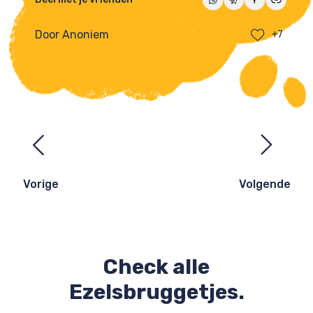
Door Anoniem
+7
Ezelsbruggetjes
navigatie
Vorige
Volgende
Check alle
Ezelsbruggetjes.