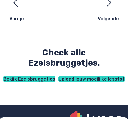
navigatie
Vorige
Volgende
Check alle
Ezelsbruggetjes.
Bekijk Ezelsbruggetjes
Upload jouw moeilijke lesstof