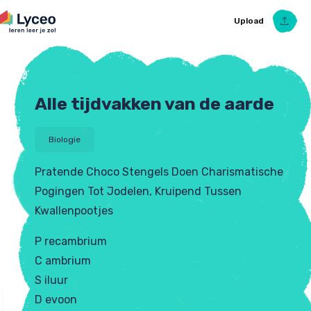
Upload
Alle tijdvakken van de aarde
Upload Ezelsbruggetje
Biologie
Pratende Choco Stengels Doen Charismatische
Pogingen Tot Jodelen, Kruipend Tussen
Kwallenpootjes
P recambrium
C ambrium
S iluur
D evoon