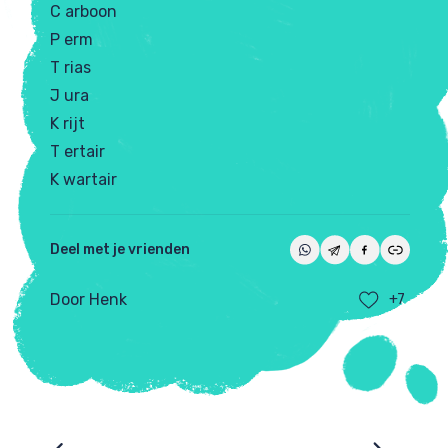
C arboon
P erm
T rias
J ura
K rijt
T ertair
K wartair
Deel met je vrienden
Door Henk
+7
Ezelsbruggetjes