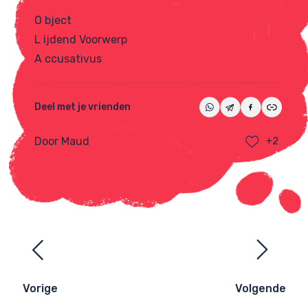
O bject
L ijdend Voorwerp
A ccusativus
Deel met je vrienden
Door Maud
+2
Ezelsbruggetjes
navigatie
Vorige
Volgende