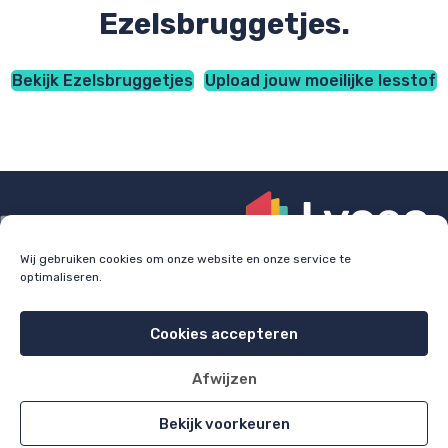
Ezelsbruggetjes.
Bekijk Ezelsbruggetjes
Upload jouw moeilijke lesstof
Wij gebruiken cookies om onze website en onze service te
optimaliseren.
Check
lyceo.nl
voor bijles, huiswerkbegeleiding en
examentraining.
Cookies accepteren
Cookie policy
Privacy policy
Afwijzen
All rights reserved 2026
Bekijk voorkeuren