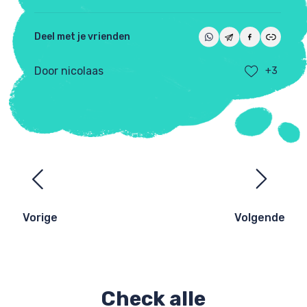
Deel met je vrienden
Door nicolaas
+3
Ezelsbruggetjes
navigatie
Vorige
Volgende
Check alle