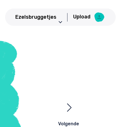
Upload
Ezelsbruggetjes
Aardrijkskunde
Upload Ezelsbruggetje
Basisschool
Bedrijfseconomie
Biologie
CKV
Duits
Economie
Engels
Frans
Geneeskunde
Volgende