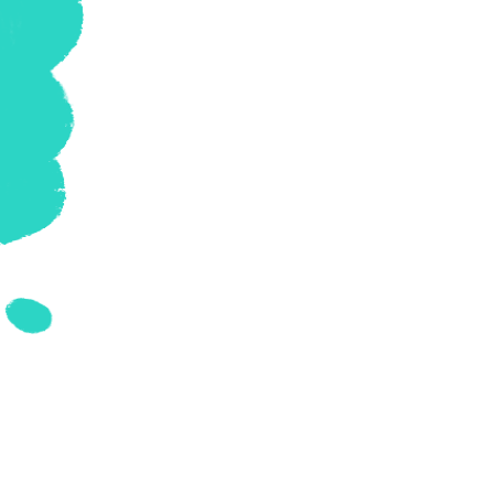
Geschiedenis
Grieks
Informatica
Latijn
Maatschappijleer
Muziek
Natuurkunde
Nederlands
Overig
Scheikunde
Spaans
Statistiek
Topografie
Wiskunde