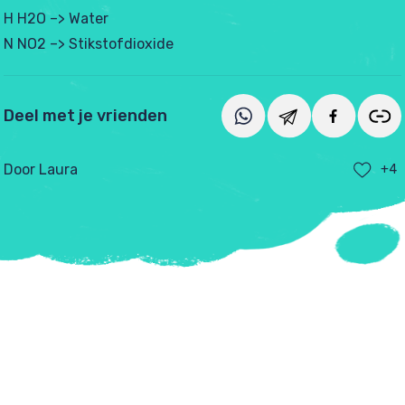
H H2O –> Water
N NO2 –> Stikstofdioxide
Deel met je vrienden
Door Laura
+4