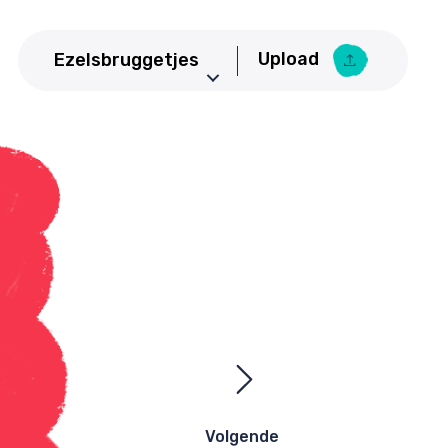
Upload
Ezelsbruggetjes
Aardrijkskunde
Upload Ezelsbruggetje
Basisschool
Bedrijfseconomie
Biologie
CKV
Duits
Economie
Engels
Frans
Geneeskunde
Volgende