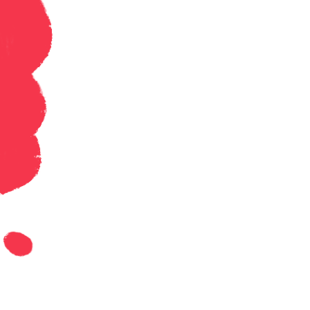
Geschiedenis
Grieks
Informatica
Latijn
Maatschappijleer
Muziek
Natuurkunde
Nederlands
Overig
Scheikunde
Spaans
Statistiek
Topografie
Wiskunde