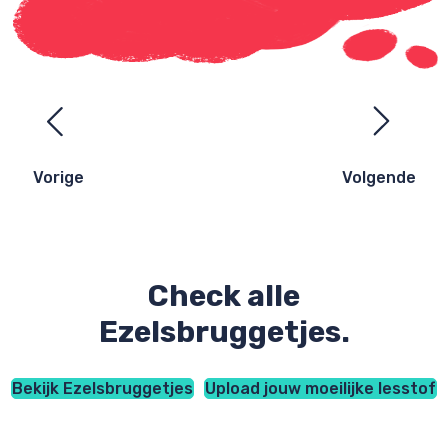
Ezelsbruggetjes
navigatie
Vorige
Volgende
Check alle
Ezelsbruggetjes.
Bekijk Ezelsbruggetjes
Upload jouw moeilijke lesstof