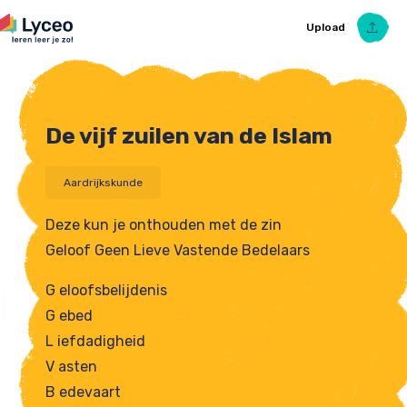
Upload
De vijf zuilen van de Islam
Upload Ezelsbruggetje
Aardrijkskunde
Deze kun je onthouden met de zin
Geloof Geen Lieve Vastende Bedelaars
G eloofsbelijdenis
G ebed
L iefdadigheid
V asten
B edevaart