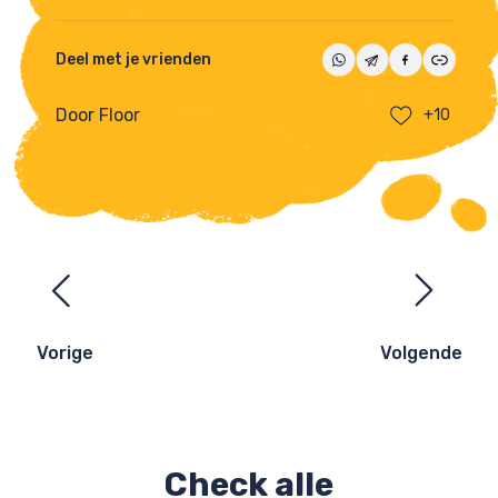
Deel met je vrienden
Door Floor
+10
Ezelsbruggetjes
navigatie
Vorige
Volgende
Check alle