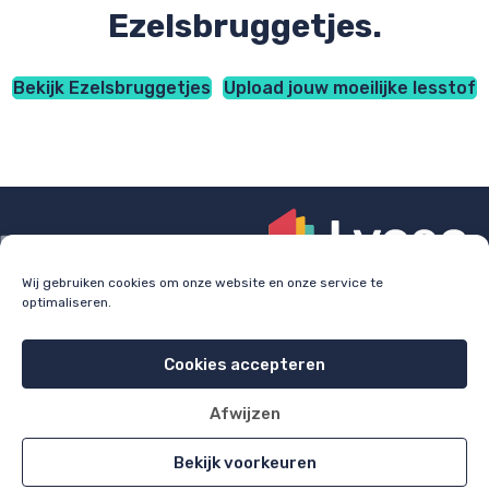
Ezelsbruggetjes.
Bekijk Ezelsbruggetjes
Upload jouw moeilijke lesstof
Wij gebruiken cookies om onze website en onze service te
optimaliseren.
Check
lyceo.nl
voor bijles, huiswerkbegeleiding en
examentraining.
Cookies accepteren
Cookie policy
Privacy policy
Afwijzen
All rights reserved 2026
Bekijk voorkeuren