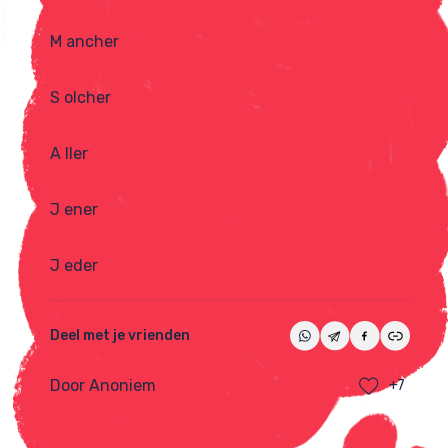
M ancher
S olcher
A ller
J ener
J eder
Deel met je vrienden
Door Anoniem
+7