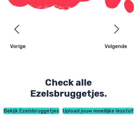
Ezelsbruggetjes
navigatie
Vorige
Volgende
Check alle
Ezelsbruggetjes.
Bekijk Ezelsbruggetjes
Upload jouw moeilijke lesstof