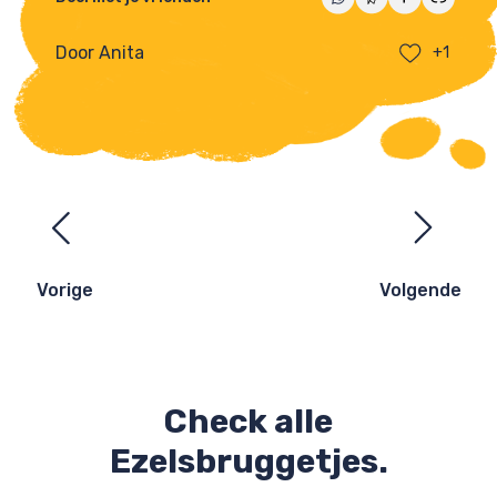
Door Anita
+1
Ezelsbruggetjes
navigatie
Vorige
Volgende
Check alle
Ezelsbruggetjes.