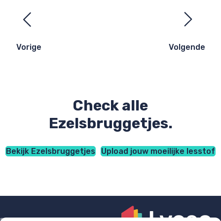
Ezelsbruggetjes
navigatie
Vorige
Volgende
Check alle
Ezelsbruggetjes.
Bekijk Ezelsbruggetjes
Upload jouw moeilijke lesstof