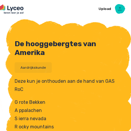
Upload
De hooggebergtes van
Upload Ezelsbruggetje
Amerika
Aardrijkskunde
Deze kun je onthouden aan de hand van GAS
RoC
G rote Bekken
A ppalachen
S ierra nevada
R ocky mountains