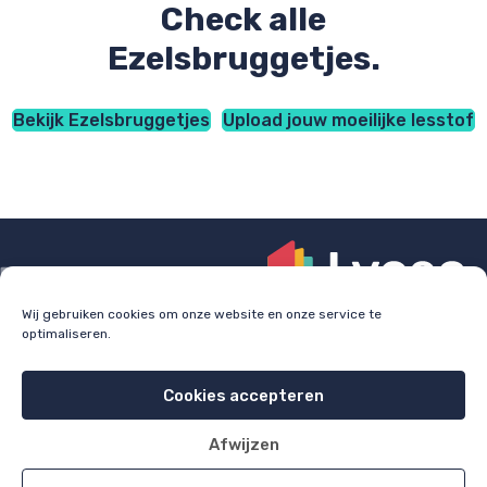
Check alle
Ezelsbruggetjes.
Bekijk Ezelsbruggetjes
Upload jouw moeilijke lesstof
Wij gebruiken cookies om onze website en onze service te
optimaliseren.
Check
lyceo.nl
voor bijles, huiswerkbegeleiding en
examentraining.
Cookies accepteren
Cookie policy
Privacy policy
Afwijzen
All rights reserved 2026