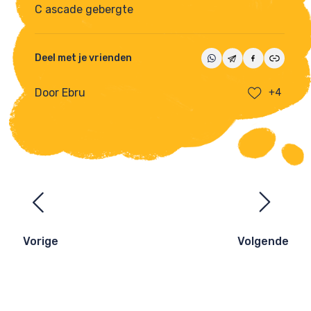
C ascade gebergte
Deel met je vrienden
Door Ebru
+4
Ezelsbruggetjes
navigatie
Vorige
Volgende