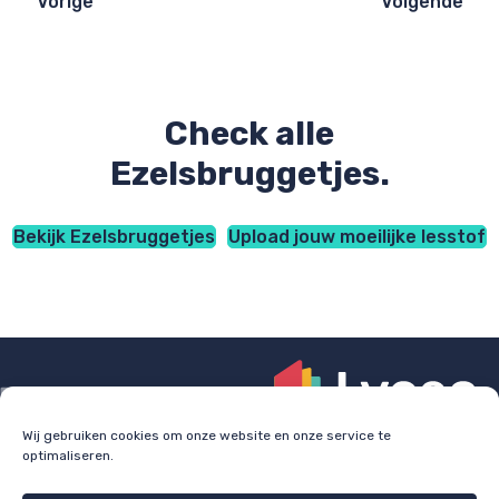
Vorige
Volgende
Check alle
Ezelsbruggetjes.
Bekijk Ezelsbruggetjes
Upload jouw moeilijke lesstof
Wij gebruiken cookies om onze website en onze service te
optimaliseren.
Check
lyceo.nl
voor bijles, huiswerkbegeleiding en