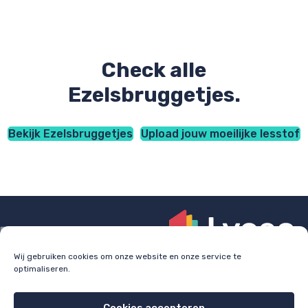
Check alle
Ezelsbruggetjes.
Bekijk Ezelsbruggetjes
Upload jouw moeilijke lesstof
Wij gebruiken cookies om onze website en onze service te
optimaliseren.
Check
lyceo.nl
voor bijles, huiswerkbegeleiding en
examentraining.
Cookies accepteren