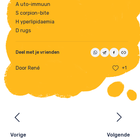
A uto-immuun
S corpion-bite
H yperlipidaemia
D rugs
Deel met je vrienden
Door René
+1
Ezelsbruggetjes
navigatie
Vorige
Volgende