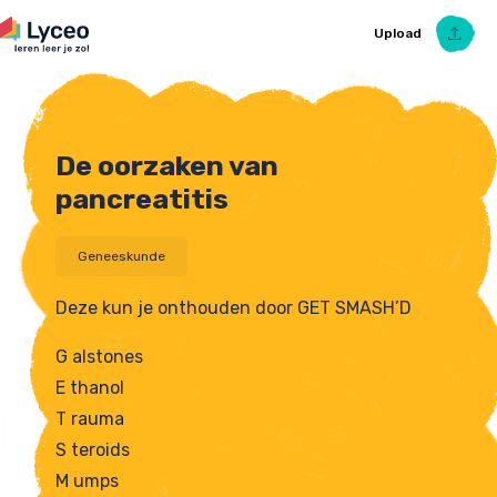
Upload
De oorzaken van
Upload Ezelsbruggetje
pancreatitis
Geneeskunde
Deze kun je onthouden door GET SMASH’D
G alstones
E thanol
T rauma
S teroids
M umps