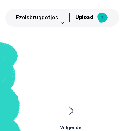
Upload
Ezelsbruggetjes
Aardrijkskunde
Upload Ezelsbruggetje
Basisschool
Bedrijfseconomie
Biologie
CKV
Duits
Economie
Engels
Frans
Geneeskunde
Volgende