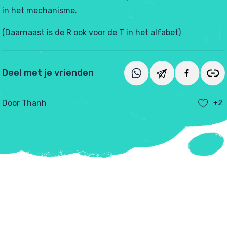
in het mechanisme.
(Daarnaast is de R ook voor de T in het alfabet)
Deel met je vrienden
Door Thanh
+2