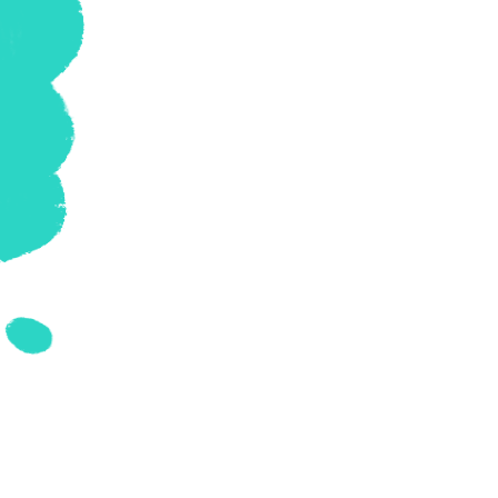
Geschiedenis
Grieks
Informatica
Latijn
Maatschappijleer
Muziek
Natuurkunde
Nederlands
Overig
Scheikunde
Spaans
Statistiek
Topografie
Wiskunde