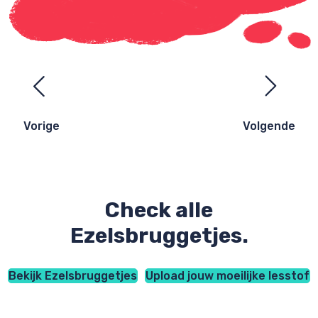
Ezelsbruggetjes
navigatie
Vorige
Volgende
Check alle
Ezelsbruggetjes.
Bekijk Ezelsbruggetjes
Upload jouw moeilijke lesstof