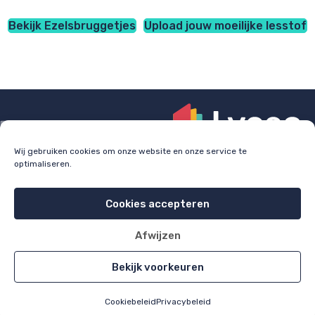
Bekijk Ezelsbruggetjes
Upload jouw moeilijke lesstof
Wij gebruiken cookies om onze website en onze service te
optimaliseren.
Check
lyceo.nl
voor bijles, huiswerkbegeleiding en
examentraining.
Cookies accepteren
Cookie policy
Privacy policy
Afwijzen
All rights reserved 2026
Bekijk voorkeuren
Cookiebeleid
Privacybeleid
Home
Alle items
Uploaden