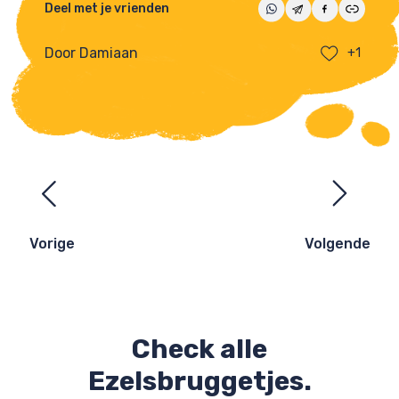
Deel met je vrienden
Door Damiaan
+1
Ezelsbruggetjes
navigatie
Vorige
Volgende
Check alle
Ezelsbruggetjes.