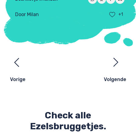
Door Milan
+1
Ezelsbruggetjes
navigatie
Vorige
Volgende
Check alle
Ezelsbruggetjes.