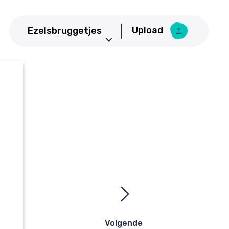
Upload
Ezelsbruggetjes
Aardrijkskunde
Upload Ezelsbruggetje
Basisschool
Bedrijfseconomie
Biologie
CKV
Duits
Economie
Engels
Frans
Geneeskunde
Volgende