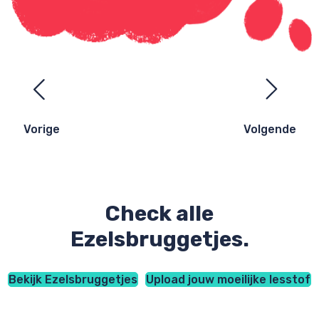
Ezelsbruggetjes
navigatie
Vorige
Volgende
Check alle
Ezelsbruggetjes.
Bekijk Ezelsbruggetjes
Upload jouw moeilijke lesstof