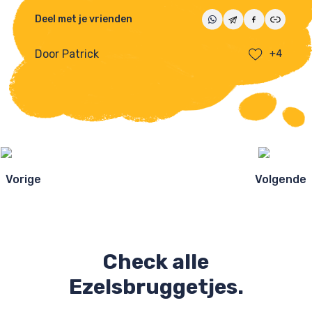
Deel met je vrienden
Door Patrick
+4
Ezelsbruggetjes
navigatie
Vorige
Volgende
Check alle
Ezelsbruggetjes.