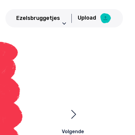
Upload
Ezelsbruggetjes
Aardrijkskunde
Upload Ezelsbruggetje
Basisschool
Bedrijfseconomie
Biologie
CKV
Duits
Economie
Engels
Frans
Geneeskunde
Volgende