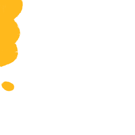
Geschiedenis
Grieks
Informatica
Latijn
Maatschappijleer
Muziek
Natuurkunde
Nederlands
Overig
Scheikunde
Spaans
Statistiek
Topografie
Wiskunde