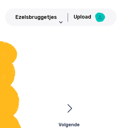
Upload
Ezelsbruggetjes
Aardrijkskunde
Upload Ezelsbruggetje
Basisschool
Bedrijfseconomie
Biologie
CKV
Duits
Economie
Engels
Frans
Geneeskunde
Volgende