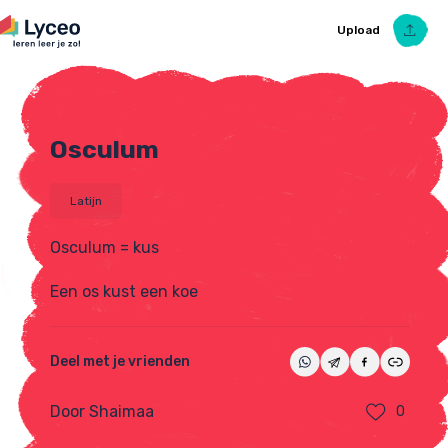
Upload
Osculum
Upload Ezelsbruggetje
Latijn
Osculum = kus
Een os kust een koe
Deel met je vrienden
Door Shaimaa
0