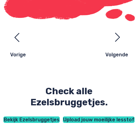
Ezelsbruggetjes
navigatie
Vorige
Volgende
Check alle
Ezelsbruggetjes.
Bekijk Ezelsbruggetjes
Upload jouw moeilijke lesstof