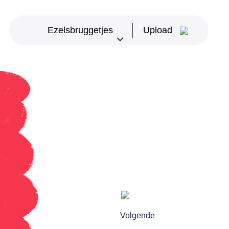
Ezelsbruggetjes
Upload
Upload Ezelsbruggetje
Aardrijkskunde
Basisschool
Bedrijfseconomie
Biologie
CKV
Duits
Economie
Engels
Frans
Volgende
Geneeskunde