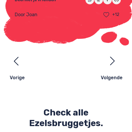
Door Joan
+12
Ezelsbruggetjes
navigatie
Vorige
Volgende
Check alle
Ezelsbruggetjes.