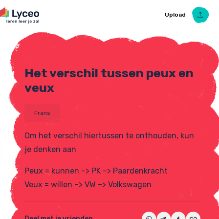
Upload
Het verschil tussen peux en
Upload Ezelsbruggetje
veux
Frans
Om het verschil hiertussen te onthouden, kun
je denken aan
Peux = kunnen –> PK –> Paardenkracht
Veux = willen –> VW –> Volkswagen
Deel met je vrienden