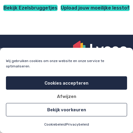
Bekijk Ezelsbruggetjes
Upload jouw moeilijke lesstof
Wij gebruiken cookies om onze website en onze service te
optimaliseren.
Check
lyceo.nl
voor bijles, huiswerkbegeleiding en
examentraining.
Cookies accepteren
Cookie policy
Privacy policy
Afwijzen
All rights reserved 2026
Bekijk voorkeuren
Cookiebeleid
Privacybeleid
Home
Alle items
Uploaden