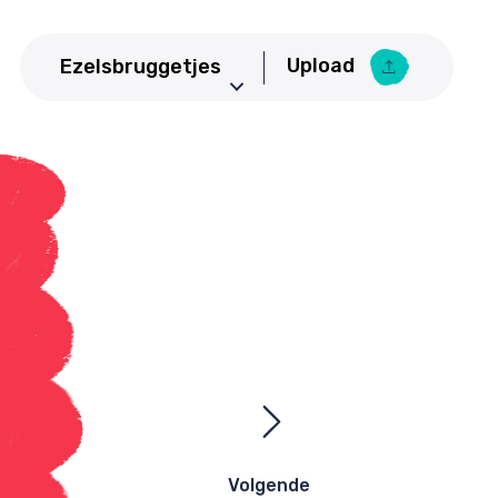
Upload
Ezelsbruggetjes
Aardrijkskunde
Upload Ezelsbruggetje
Basisschool
Bedrijfseconomie
Biologie
CKV
Duits
Economie
Engels
Frans
Geneeskunde
Volgende