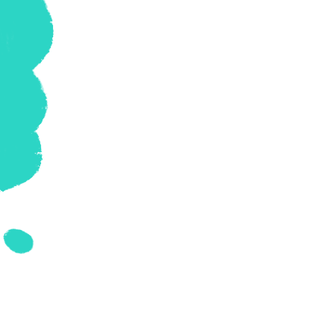
Geschiedenis
Grieks
Informatica
Latijn
Maatschappijleer
Muziek
Natuurkunde
Nederlands
Overig
Scheikunde
Spaans
Statistiek
Topografie
Wiskunde