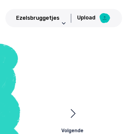
Upload
Ezelsbruggetjes
Aardrijkskunde
Upload Ezelsbruggetje
Basisschool
Bedrijfseconomie
Biologie
CKV
Duits
Economie
Engels
Frans
Geneeskunde
Volgende