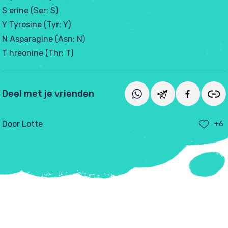
S erine (Ser; S)
Y Tyrosine (Tyr; Y)
N Asparagine (Asn; N)
T hreonine (Thr; T)
Deel met je vrienden
Door Lotte
+6