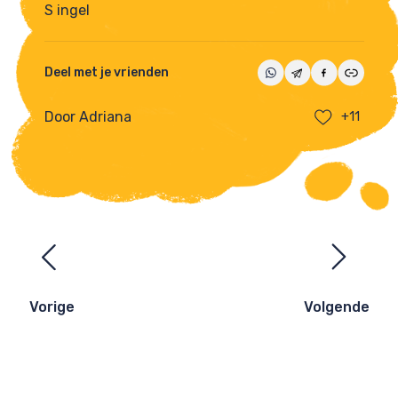
S ingel
Deel met je vrienden
Door Adriana
+11
Ezelsbruggetjes
navigatie
Vorige
Volgende