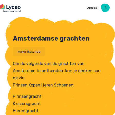
Upload
Amsterdamse grachten
Upload Ezelsbruggetje
Aardrijkskunde
Om de volgorde van de grachten van
Amsterdam te onthouden, kun je denken aan
de zin
Prinsen Kopen Heren Schoenen
P rinsengracht
K eizersgracht
H erengracht