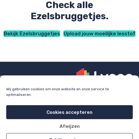
Check alle
Ezelsbruggetjes.
Bekijk Ezelsbruggetjes
Upload jouw moeilijke lesstof
Wij gebruiken cookies om onze website en onze service te
optimaliseren.
Check
lyceo.nl
voor bijles, huiswerkbegeleiding en
examentraining.
Cookies accepteren
Cookie policy
Privacy policy
Afwijzen
All rights reserved 2026