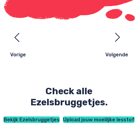
Ezelsbruggetjes
navigatie
Vorige
Volgende
Check alle
Ezelsbruggetjes.
Bekijk Ezelsbruggetjes
Upload jouw moeilijke lesstof