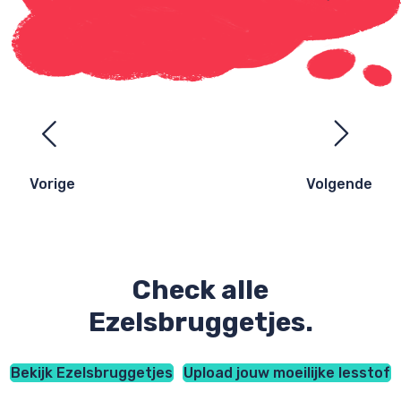
Ezelsbruggetjes
navigatie
Vorige
Volgende
Check alle
Ezelsbruggetjes.
Bekijk Ezelsbruggetjes
Upload jouw moeilijke lesstof