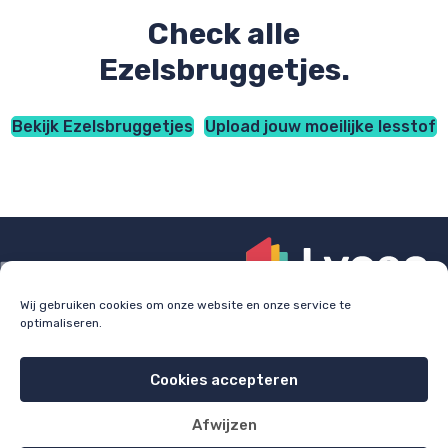
Check alle
Ezelsbruggetjes.
Bekijk Ezelsbruggetjes
Upload jouw moeilijke lesstof
Wij gebruiken cookies om onze website en onze service te
optimaliseren.
Check
lyceo.nl
voor bijles, huiswerkbegeleiding en
examentraining.
Cookies accepteren
Cookie policy
Privacy policy
Afwijzen
All rights reserved 2026