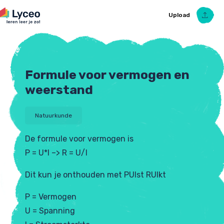
Upload
Formule voor vermogen en
Upload Ezelsbruggetje
weerstand
Natuurkunde
De formule voor vermogen is
P = U*I –> R = U/I
Dit kun je onthouden met PUIst RUIkt
P = Vermogen
U = Spanning