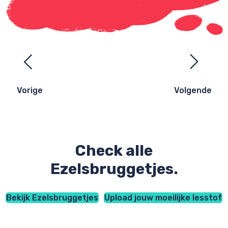
Ezelsbruggetjes
navigatie
Vorige
Volgende
Check alle
Ezelsbruggetjes.
Bekijk Ezelsbruggetjes
Upload jouw moeilijke lesstof