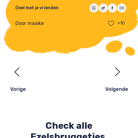
Deel met je vrienden
Door maaike
+10
Ezelsbruggetjes
navigatie
Vorige
Volgende
Check alle
Ezelsbruggetjes.