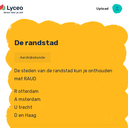
Upload
De randstad
Upload Ezelsbruggetje
Aardrijkskunde
De steden van de randstad kun je onthouden
met RAUD
R otterdam
A msterdam
U trecht
D en Haag