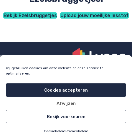
Bekijk Ezelsbruggetjes
Upload jouw moeilijke lesstof
Wij gebruiken cookies om onze website en onze service te
optimaliseren.
Check
lyceo.nl
voor bijles, huiswerkbegeleiding en
examentraining.
Cookies accepteren
Cookie policy
Privacy policy
Afwijzen
All rights reserved 2026
Bekijk voorkeuren
Cookiebeleid
Privacybeleid