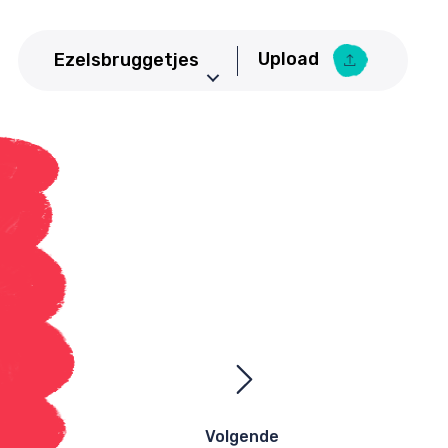
Upload
Ezelsbruggetjes
Aardrijkskunde
Upload Ezelsbruggetje
Basisschool
Bedrijfseconomie
Biologie
CKV
Duits
Economie
Engels
Frans
Geneeskunde
Volgende