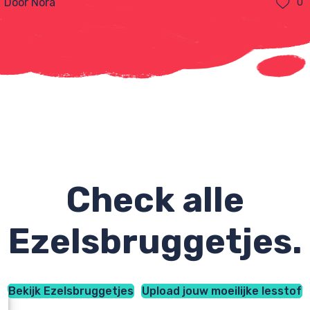
Door Nora
0
Check alle
Ezelsbruggetjes.
Bekijk Ezelsbruggetjes
Upload jouw moeilijke lesstof