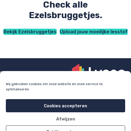
Check alle
Ezelsbruggetjes.
Bekijk Ezelsbruggetjes
Upload jouw moeilijke lesstof
Wij gebruiken cookies om onze website en onze service te
optimaliseren.
Check
lyceo.nl
voor bijles, huiswerkbegeleiding en
examentraining.
Cookies accepteren
Cookie policy
Privacy policy
Afwijzen
All rights reserved 2026