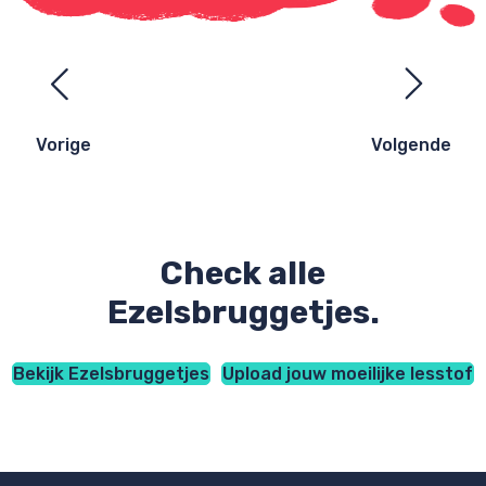
Ezelsbruggetjes
navigatie
Vorige
Volgende
Check alle
Ezelsbruggetjes.
Bekijk Ezelsbruggetjes
Upload jouw moeilijke lesstof