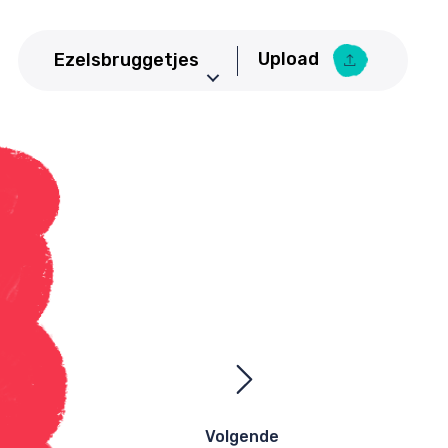
Upload
Ezelsbruggetjes
Aardrijkskunde
Upload Ezelsbruggetje
Basisschool
Bedrijfseconomie
Biologie
CKV
Duits
Economie
Engels
Frans
Geneeskunde
Volgende