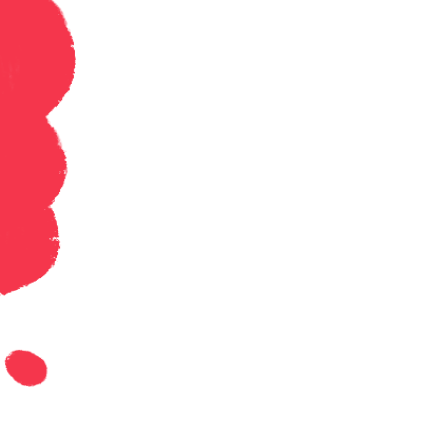
Geschiedenis
Grieks
Informatica
Latijn
Maatschappijleer
Muziek
Natuurkunde
Nederlands
Overig
Scheikunde
Spaans
Statistiek
Topografie
Wiskunde