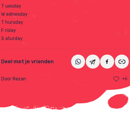
T uesday
W ednesday
T hursday
F riday
S aturday
Deel met je vrienden
Door Rezan
+6