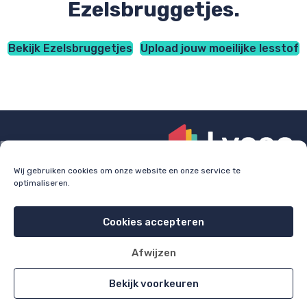
Ezelsbruggetjes.
Bekijk Ezelsbruggetjes
Upload jouw moeilijke lesstof
Wij gebruiken cookies om onze website en onze service te
optimaliseren.
Check
lyceo.nl
voor bijles, huiswerkbegeleiding en
examentraining.
Cookies accepteren
Cookie policy
Privacy policy
Afwijzen
All rights reserved 2026
Bekijk voorkeuren