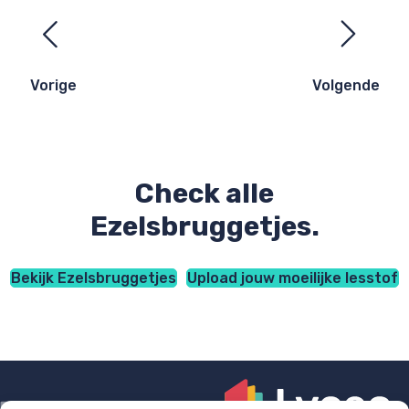
Ezelsbruggetjes
navigatie
Vorige
Volgende
Check alle
Ezelsbruggetjes.
Bekijk Ezelsbruggetjes
Upload jouw moeilijke lesstof