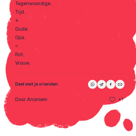
Tegenwoordige.
Tijd.
+
Oude.
Opa.
=
Rot.
Vrouw.
Deel met je vrienden
Door Anoniem
+1