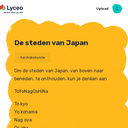
Upload
De steden van Japan
Upload Ezelsbruggetje
Aardrijkskunde
Om de steden van Japan, van boven naar
beneden, te onthouden, kun je denken aan
ToYoNagOsHiNa
To kyo
Yo kohama
Nag oya
Os aka