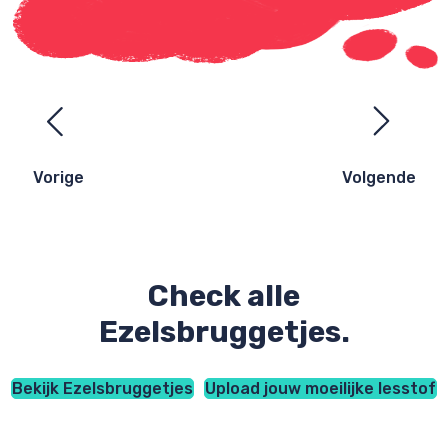
Ezelsbruggetjes
navigatie
Vorige
Volgende
Check alle
Ezelsbruggetjes.
Bekijk Ezelsbruggetjes
Upload jouw moeilijke lesstof