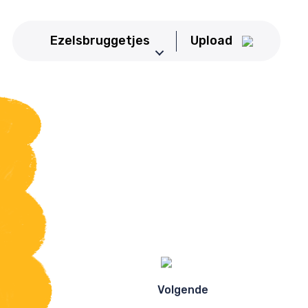
Ezelsbruggetjes
Upload
Upload Ezelsbruggetje
Aardrijkskunde
Basisschool
Bedrijfseconomie
Biologie
CKV
Duits
Economie
Engels
Frans
Volgende
Geneeskunde