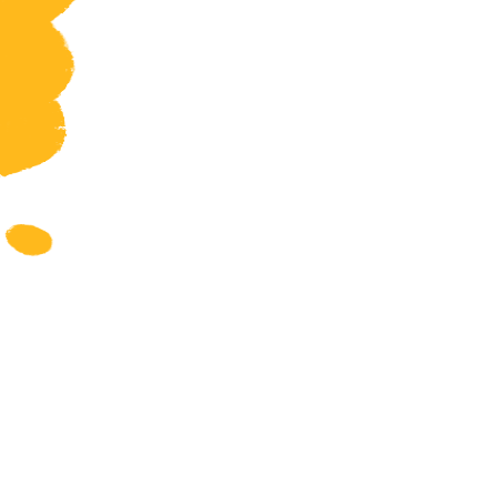
Geschiedenis
Grieks
Informatica
Latijn
Maatschappijleer
Muziek
Natuurkunde
Nederlands
Overig
Scheikunde
Spaans
Statistiek
Topografie
Wiskunde