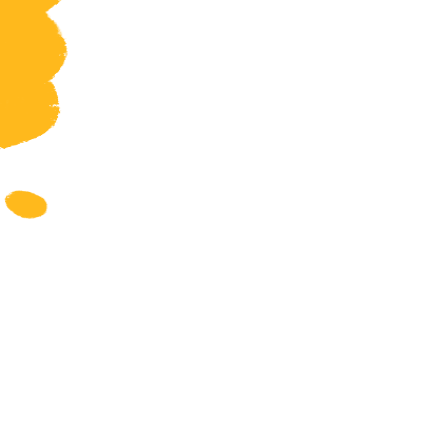
Geschiedenis
Grieks
Informatica
Latijn
Maatschappijleer
Muziek
Natuurkunde
Nederlands
Overig
Scheikunde
Spaans
Statistiek
Topografie
Wiskunde