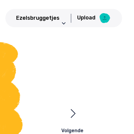
Upload
Ezelsbruggetjes
Aardrijkskunde
Upload Ezelsbruggetje
Basisschool
Bedrijfseconomie
Biologie
CKV
Duits
Economie
Engels
Frans
Geneeskunde
Volgende