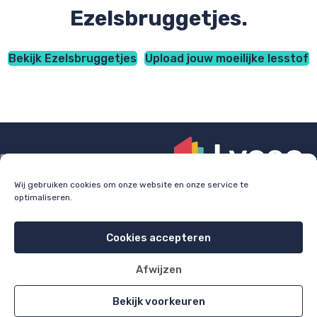
Ezelsbruggetjes.
Bekijk Ezelsbruggetjes
Upload jouw moeilijke lesstof
Wij gebruiken cookies om onze website en onze service te
optimaliseren.
Check
lyceo.nl
voor bijles, huiswerkbegeleiding en
examentraining.
Cookies accepteren
Cookie policy
Privacy policy
Afwijzen
All rights reserved 2026
Bekijk voorkeuren