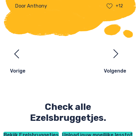
Door Anthony
+12
Ezelsbruggetjes
navigatie
Vorige
Volgende
Check alle
Ezelsbruggetjes.
Bekijk Ezelsbruggetjes
Upload jouw moeilijke lesstof