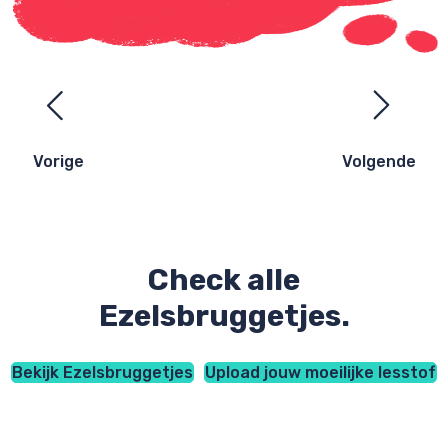
Ezelsbruggetjes
navigatie
Vorige
Volgende
Check alle
Ezelsbruggetjes.
Bekijk Ezelsbruggetjes
Upload jouw moeilijke lesstof